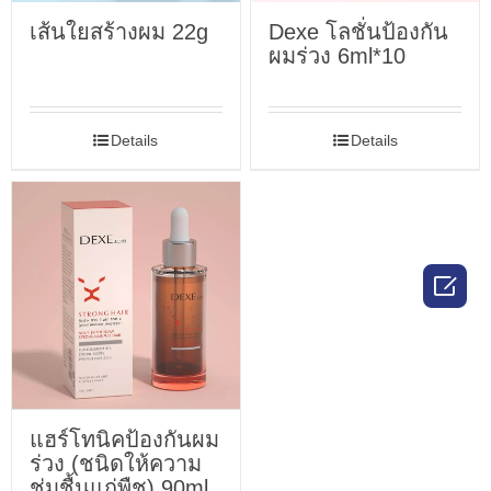
เส้นใยสร้างผม 22g
Dexe โลชั่นป้องกัน
ผมร่วง 6ml*10
Details
Details

แฮร์โทนิคป้องกันผม
ร่วง (ชนิดให้ความ
ชุ่มชื้นแก่พืช) 90ml