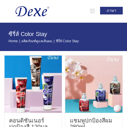
Skip
to
ภาษา
content
ซีรี่ส์ Color Stay
Home
|
ผลิตภัณฑ์ดูแลเส้นผม
|
ซีรี่ส์ Color Stay
คอนดิชั่นเนอร์
แชมพูปกป้องสีผม
ปกป้องสี 120มล.
280ml